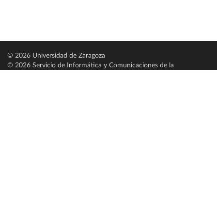
© 2026 Universidad de Zaragoza
© 2026 Servicio de Informática y Comunicaciones de la
Universidad de Zaragoza (
SICUZ
)
Universidad de Zaragoza
C/ Pedro Cerbuna, 12
ES-50009 Zaragoza
España / Spain
Tel: +34 976761000
ciu@unizar.es
Q-5018001-G
Servido por nodo: estudios
Aviso legal
|
Condiciones generales de uso
|
Política de privacidad