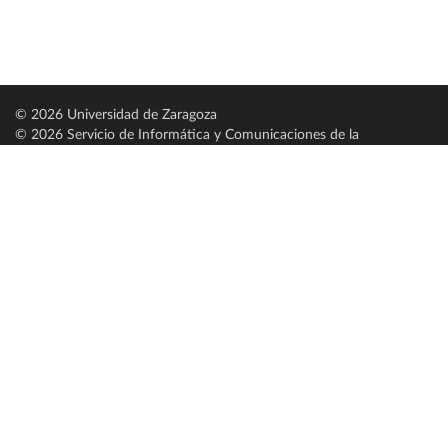
© 2026 Universidad de Zaragoza
© 2026 Servicio de Informática y Comunicaciones de la
Universidad de Zaragoza (
SICUZ
)
Universidad de Zaragoza
C/ Pedro Cerbuna, 12
ES-50009 Zaragoza
España / Spain
Tel: +34 976761000
ciu@unizar.es
Q-5018001-G
Servido por nodo: estudios
Aviso legal
|
Condiciones generales de uso
|
Política de privacidad