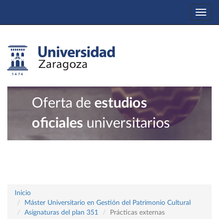
Togg
navi
Oferta de
estudios
oficiales
universitarios
Inicio
Máster Universitario en Gestión del Patrimonio Cultural
Asignaturas del plan 351
Prácticas externas