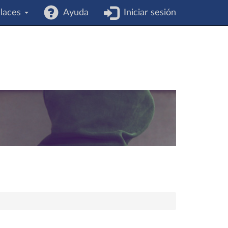
laces
Ayuda
Iniciar sesión