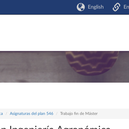
English
En
ca
Asignaturas del plan 546
Trabajo fin de Máster