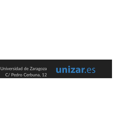
Universidad de Zaragoza
C/ Pedro Cerbuna, 12
ES-50009 Zaragoza
España / Spain
Tel: +34 976761000
ciu@unizar.es
Q-5018001-G