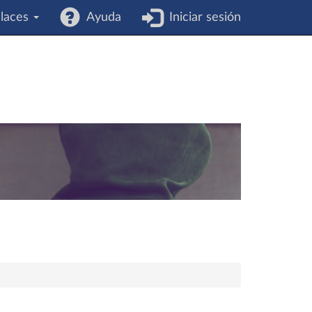
laces
Ayuda
Iniciar sesión