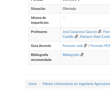
Situación
Ofertada
Idioma de
—
impartición
Profesores
José Casanova Gascón
,
Fran
Castillo
,
Mariano Vidal Corté
Guía docente
Formato web
/
Formato PD
Bibliografía
Bibliografía
recomendada
Inicio
Máster Universitario en Ingeniería Agronómi