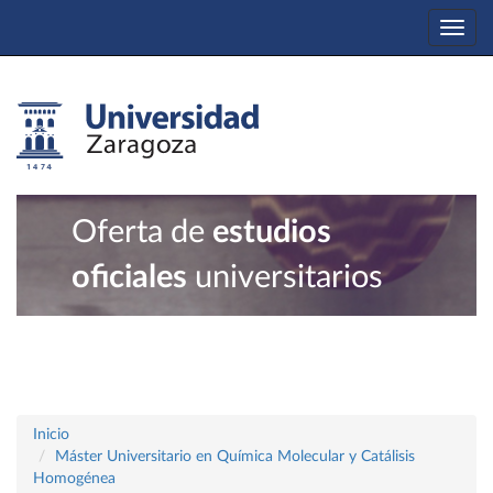
Togg
navi
Oferta de
estudios
oficiales
universitarios
Inicio
Máster Universitario en Química Molecular y Catálisis
Homogénea