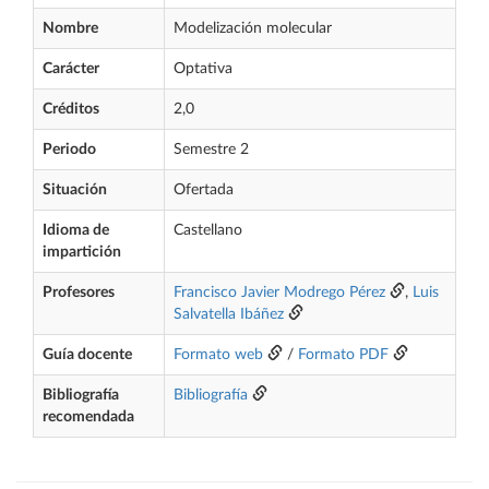
Nombre
Modelización molecular
Carácter
Optativa
Créditos
2,0
Periodo
Semestre 2
Situación
Ofertada
Idioma de
Castellano
impartición
Profesores
Francisco Javier Modrego Pérez
,
Luis
Salvatella Ibáñez
Guía docente
Formato web
/
Formato PDF
Bibliografía
Bibliografía
recomendada