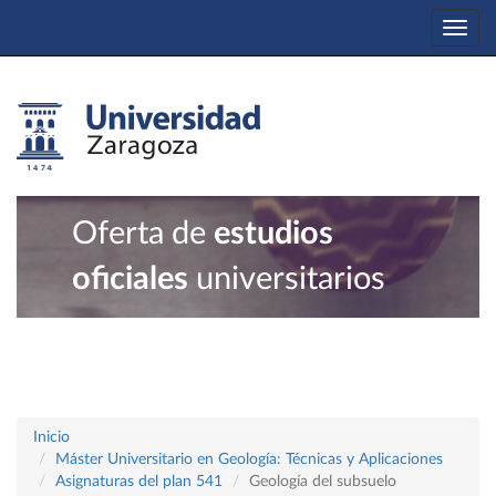
Togg
navi
Oferta de
estudios
oficiales
universitarios
Inicio
Máster Universitario en Geología: Técnicas y Aplicaciones
Asignaturas del plan 541
Geología del subsuelo