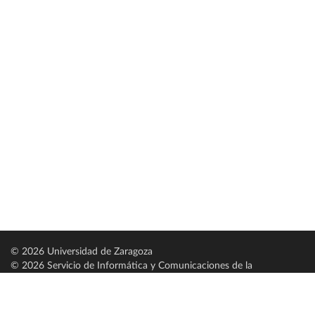
© 2026 Universidad de Zaragoza
© 2026 Servicio de Informática y Comunicaciones de la
Universidad de Zaragoza (
SICUZ
)
Universidad de Zaragoza
C/ Pedro Cerbuna, 12