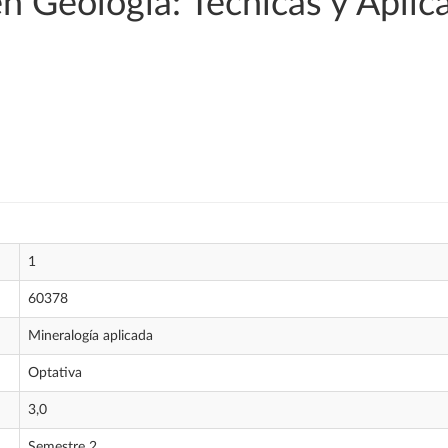
en Geología: Técnicas y Aplic
1
60378
Mineralogía aplicada
Optativa
3,0
Semestre 2