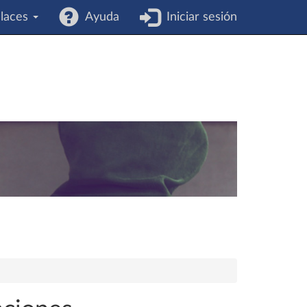
laces
Ayuda
Iniciar sesión