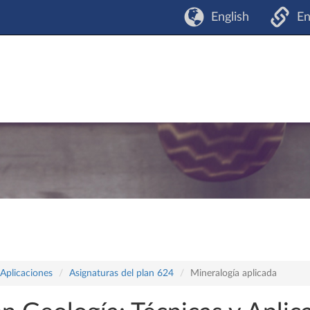
English
En
 Aplicaciones
Asignaturas del plan 624
Mineralogía aplicada