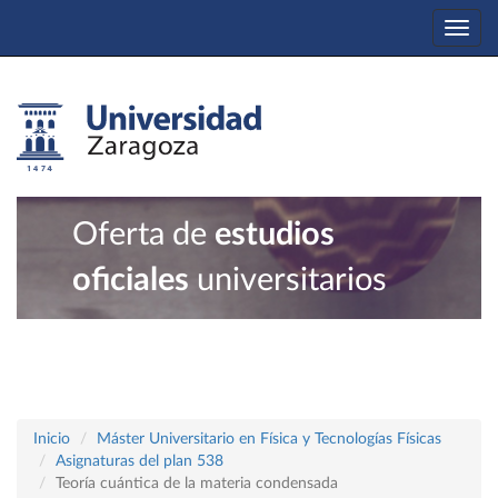
Togg
navi
Oferta de
estudios
oficiales
universitarios
Inicio
Máster Universitario en Física y Tecnologías Físicas
Asignaturas del plan 538
Teoría cuántica de la materia condensada