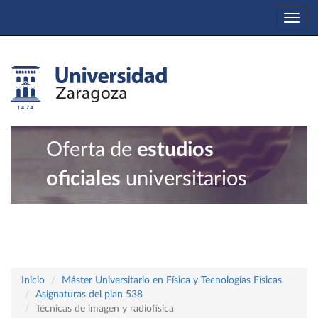
Togg
navi
Oferta de
estudios
oficiales
universitarios
Inicio
Máster Universitario en Física y Tecnologías Físicas
Asignaturas del plan 538
Técnicas de imagen y radiofísica