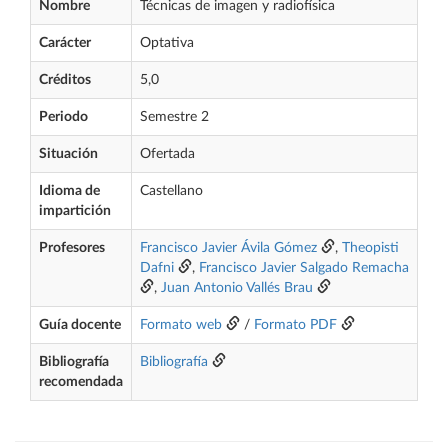
Nombre
Técnicas de imagen y radiofísica
Carácter
Optativa
Créditos
5,0
Periodo
Semestre 2
Situación
Ofertada
Idioma de
Castellano
impartición
Profesores
Francisco Javier Ávila Gómez
,
Theopisti
Dafni
,
Francisco Javier Salgado Remacha
,
Juan Antonio Vallés Brau
Guía docente
Formato web
/
Formato PDF
Bibliografía
Bibliografía
recomendada