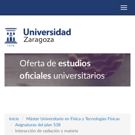
Togg
navi
Oferta de
estudios
oficiales
universitarios
Inicio
Máster Universitario en Física y Tecnologías Físicas
Asignaturas del plan 538
Interacción de radiación y materia