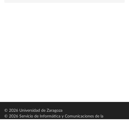
© 2026 Universidad de Zaragoza
© 2026 Servicio de Informática y Comunicaciones de la
Universidad de Zaragoza (
SICUZ
)
Universidad de Zaragoza