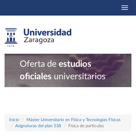
Togg
navi
Oferta de
estudios
oficiales
universitarios
Inicio
Máster Universitario en Física y Tecnologías Físicas
Asignaturas del plan 538
Física de partículas