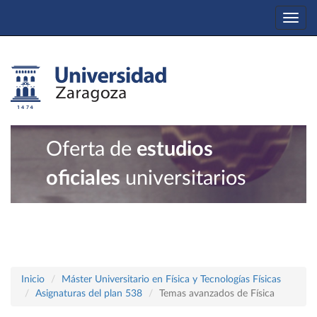
Togg
navi
Oferta de
estudios
oficiales
universitarios
Inicio
Máster Universitario en Física y Tecnologías Físicas
Asignaturas del plan 538
Temas avanzados de Física