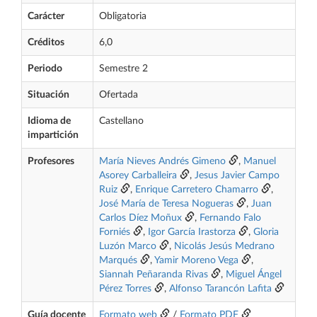
Carácter
Obligatoria
Créditos
6,0
Periodo
Semestre 2
Situación
Ofertada
Idioma de
Castellano
impartición
Profesores
María Nieves Andrés Gimeno
,
Manuel
Asorey Carballeira
,
Jesus Javier Campo
Ruiz
,
Enrique Carretero Chamarro
,
José María de Teresa Nogueras
,
Juan
Carlos Díez Moñux
,
Fernando Falo
Forniés
,
Igor García Irastorza
,
Gloria
Luzón Marco
,
Nicolás Jesús Medrano
Marqués
,
Yamir Moreno Vega
,
Siannah Peñaranda Rivas
,
Miguel Ángel
Pérez Torres
,
Alfonso Tarancón Lafita
Guía docente
Formato web
/
Formato PDF