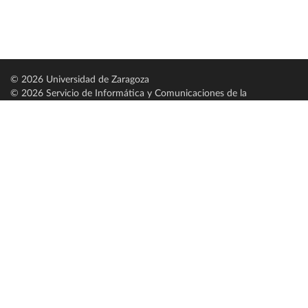
© 2026 Universidad de Zaragoza
© 2026 Servicio de Informática y Comunicaciones de la
Universidad de Zaragoza (
SICUZ
)
Universidad de Zaragoza
C/ Pedro Cerbuna, 12
ES-50009 Zaragoza
España / Spain
Tel: +34 976761000
ciu@unizar.es
Q-5018001-G
Servido por nodo: estudios
Aviso legal
|
Condiciones generales de uso
|
Política de privacidad