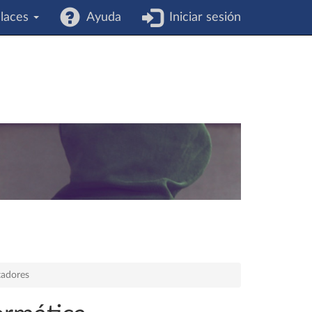
laces
Ayuda
Iniciar sesión
tadores