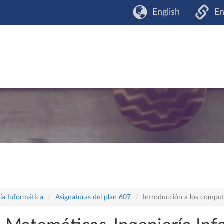
English
En
ía Informática
Asignaturas del plan 607
Introducción a los compu