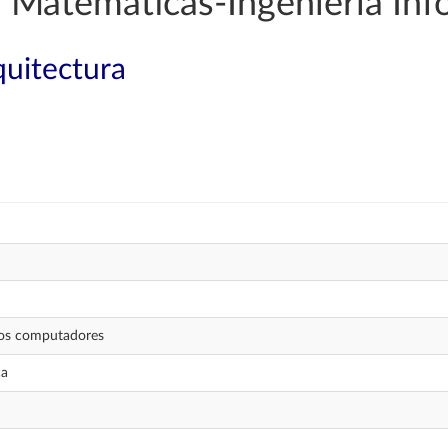
 Matemáticas-Ingeniería Inf
quitectura
los computadores
ca