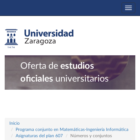
Togg
navi
Oferta de
estudios
oficiales
universitarios
Inicio
Programa conjunto en Matemáticas-Ingeniería Informática
Asignaturas del plan 607
Números y conjuntos