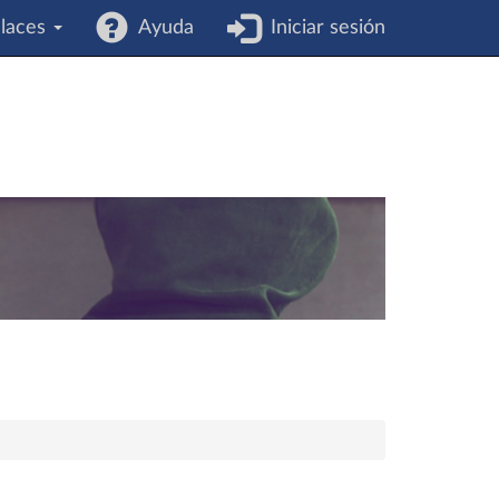
laces
Ayuda
Iniciar sesión