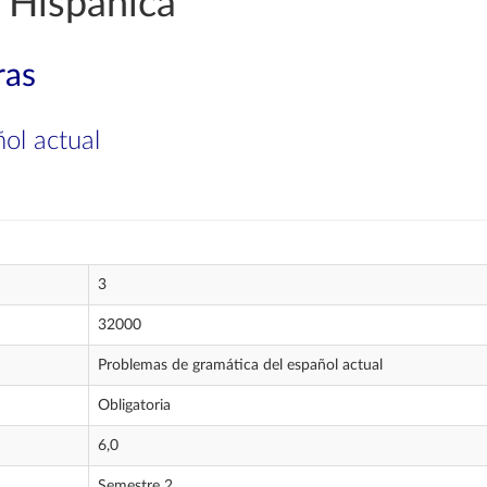
 Hispánica
ras
ol actual
3
32000
Problemas de gramática del español actual
Obligatoria
6,0
Semestre 2