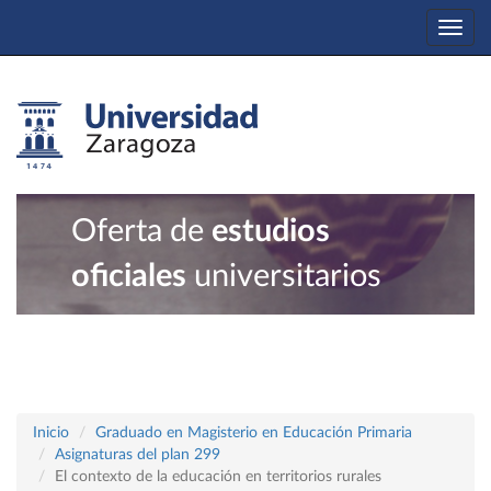
Togg
navi
Oferta de
estudios
oficiales
universitarios
Inicio
Graduado en Magisterio en Educación Primaria
Asignaturas del plan 299
El contexto de la educación en territorios rurales