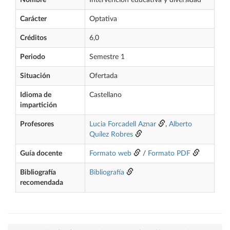
Nombre
Intervención educativa y diversidad
Carácter
Optativa
Créditos
6,0
Periodo
Semestre 1
Situación
Ofertada
Idioma de
Castellano
impartición
Profesores
Lucia Forcadell Aznar
,
Alberto
Quílez Robres
Guía docente
Formato web
/
Formato PDF
Bibliografía
Bibliografía
recomendada