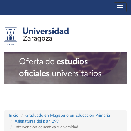
Togg
navi
Oferta de
estudios
oficiales
universitarios
Inicio
Graduado en Magisterio en Educación Primaria
Asignaturas del plan 299
Intervención educativa y diversidad