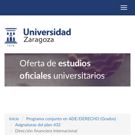
Togg
navi
Oferta de
estudios
oficiales
universitarios
Inicio
Programa conjunto en ADE/DERECHO (Grados)
Asignaturas del plan 432
Dirección financiera internacional