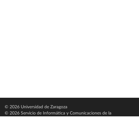
© 2026 Universidad de Zaragoza
© 2026 Servicio de Informática y Comunicaciones de la
Universidad de Zaragoza (
SICUZ
)
Universidad de Zaragoza
C/ Pedro Cerbuna, 12
ES-50009 Zaragoza