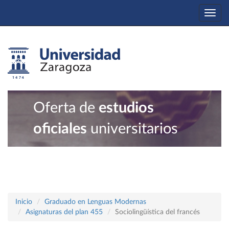
Togg
navi
Oferta de
estudios
oficiales
universitarios
Inicio
Graduado en Lenguas Modernas
Asignaturas del plan 455
Sociolingüística del francés