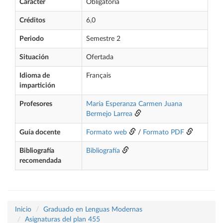
Carácter
Obligatoria
Créditos
6,0
Periodo
Semestre 2
Situación
Ofertada
Idioma de
Français
impartición
Profesores
María Esperanza Carmen Juana
Bermejo Larrea
Guía docente
Formato web
/
Formato PDF
Bibliografía
Bibliografía
recomendada
Inicio
Graduado en Lenguas Modernas
Asignaturas del plan 455