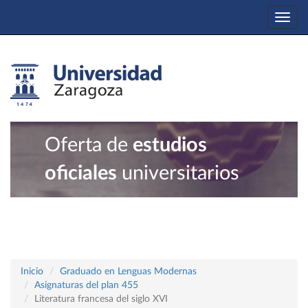
Togg
navi
Oferta de
estudios
oficiales
universitarios
Inicio
Graduado en Lenguas Modernas
Asignaturas del plan 455
Literatura francesa del siglo XVI