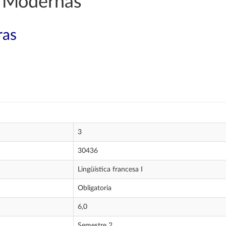
 Modernas
ras
3
30436
Lingüística francesa I
Obligatoria
6,0
Semestre 2