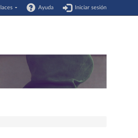
laces
Ayuda
Iniciar sesión