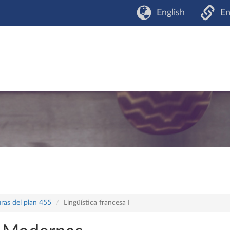
English
En
ras del plan 455
Lingüística francesa I