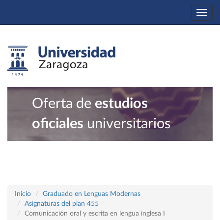
Togg
navi
Oferta de
estudios
oficiales
universitarios
Inicio
Graduado en Lenguas Modernas
Asignaturas del plan 455
Comunicación oral y escrita en lengua inglesa I