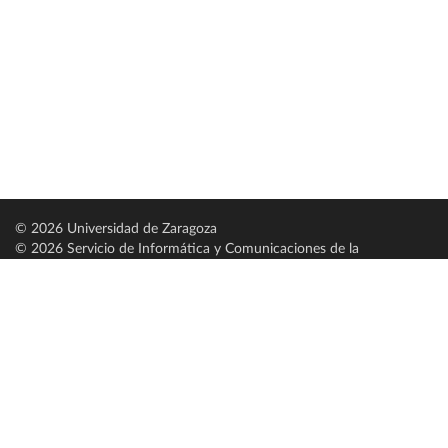
© 2026 Universidad de Zaragoza
© 2026 Servicio de Informática y Comunicaciones de la
Universidad de Zaragoza (
SICUZ
)
Universidad de Zaragoza
C/ Pedro Cerbuna, 12
ES-50009 Zaragoza
España / Spain
Tel: +34 976761000
ciu@unizar.es
Q-5018001-G