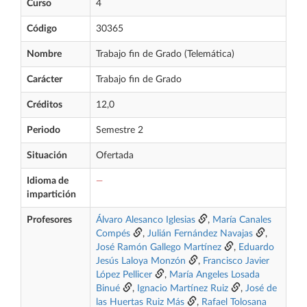
Curso
4
Código
30365
Nombre
Trabajo fin de Grado (Telemática)
Carácter
Trabajo fin de Grado
Créditos
12,0
Periodo
Semestre 2
Situación
Ofertada
Idioma de
—
impartición
Profesores
Álvaro Alesanco Iglesias
,
María Canales
Compés
,
Julián Fernández Navajas
,
José Ramón Gallego Martínez
,
Eduardo
Jesús Laloya Monzón
,
Francisco Javier
López Pellicer
,
María Angeles Losada
Binué
,
Ignacio Martínez Ruiz
,
José de
las Huertas Ruiz Más
,
Rafael Tolosana