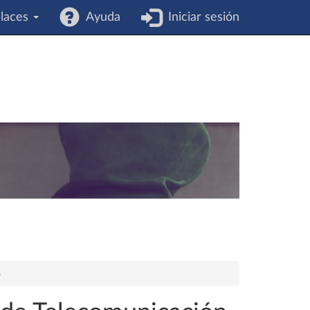
laces
Ayuda
Iniciar sesión
s