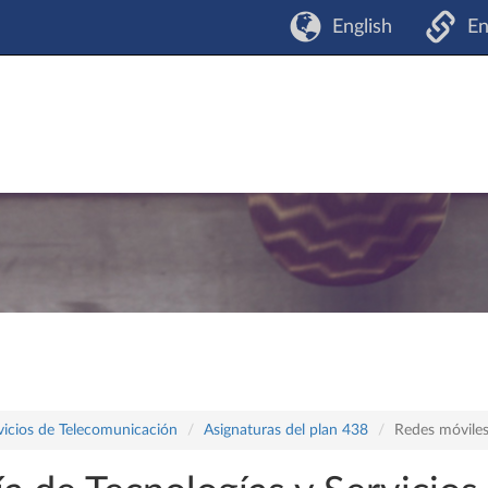
English
En
vicios de Telecomunicación
Asignaturas del plan 438
Redes móvile