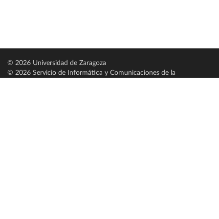
© 2026 Universidad de Zaragoza
© 2026 Servicio de Informática y Comunicaciones de la
Universidad de Zaragoza (
SICUZ
)
Universidad de Zaragoza
C/ Pedro Cerbuna, 12
ES-50009 Zaragoza
España / Spain
Tel: +34 976761000
ciu@unizar.es
Q-5018001-G
Servido por nodo: estudios
Aviso legal
|
Condiciones generales de uso
|
Política de privacidad