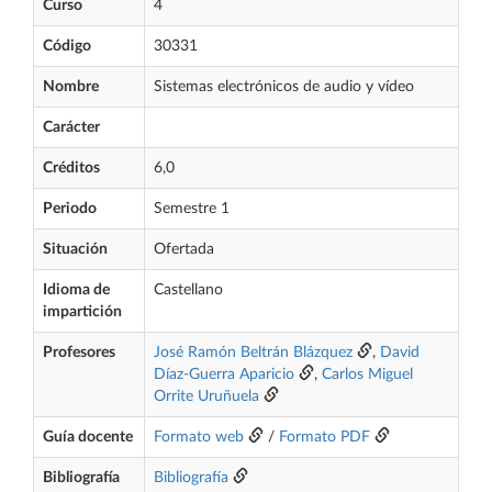
Curso
4
Código
30331
Nombre
Sistemas electrónicos de audio y vídeo
Carácter
Créditos
6,0
Periodo
Semestre 1
Situación
Ofertada
Idioma de
Castellano
impartición
Profesores
José Ramón Beltrán Blázquez
,
David
Díaz-Guerra Aparicio
,
Carlos Miguel
Orrite Uruñuela
Guía docente
Formato web
/
Formato PDF
Bibliografía
Bibliografía