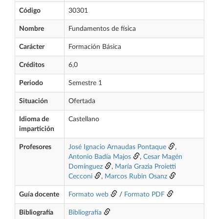
Código
30301
Nombre
Fundamentos de física
Carácter
Formación Básica
Créditos
6,0
Periodo
Semestre 1
Situación
Ofertada
Idioma de
Castellano
impartición
Profesores
José Ignacio Arnaudas Pontaque
,
Antonio Badía Majos
,
Cesar Magén
Domínguez
,
María Grazia Proietti
Cecconi
,
Marcos Rubin Osanz
Guía docente
Formato web
/
Formato PDF
Bibliografía
Bibliografía