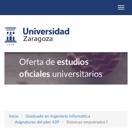
Togg
navi
Oferta de
estudios
oficiales
universitarios
Inicio
Graduado en Ingeniería Informática
Asignaturas del plan 439
Sistemas empotrados I