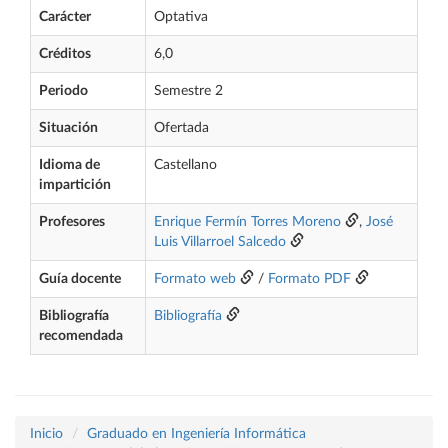
Carácter
Optativa
Créditos
6,0
Periodo
Semestre 2
Situación
Ofertada
Idioma de
Castellano
impartición
Profesores
Enrique Fermín Torres Moreno
,
José
Luis Villarroel Salcedo
Guía docente
Formato web
/
Formato PDF
Bibliografía
Bibliografía
recomendada
Inicio
Graduado en Ingeniería Informática