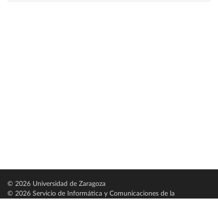
© 2026 Universidad de Zaragoza
© 2026 Servicio de Informática y Comunicaciones de la
Universidad de Zaragoza (
SICUZ
)
Universidad de Zaragoza