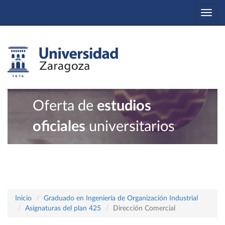
Togg
navi
Oferta de
estudios
oficiales
universitarios
Inicio
Graduado en Ingeniería de Organización Industrial
Asignaturas del plan 425
Dirección Comercial