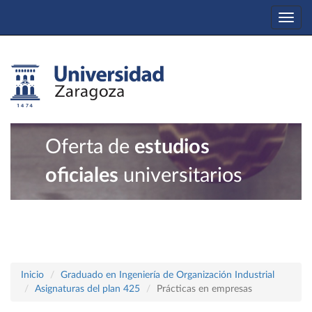
Togg
navi
Oferta de
estudios
oficiales
universitarios
Inicio
Graduado en Ingeniería de Organización Industrial
Asignaturas del plan 425
Prácticas en empresas