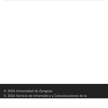
© 2026 Universidad de Zaragoza
© 2026 Servicio de Informática y Comunicaciones de la
Universidad de Zaragoza (
SICUZ
)
Universidad de Zaragoza