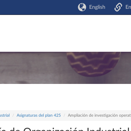
English
En
strial
Asignaturas del plan 425
Ampliación de investigación operat