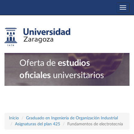
Togg
navi
Oferta de
estudios
oficiales
universitarios
Inicio
Graduado en Ingeniería de Organización Industrial
Asignaturas del plan 425
Fundamentos de electrotecnia