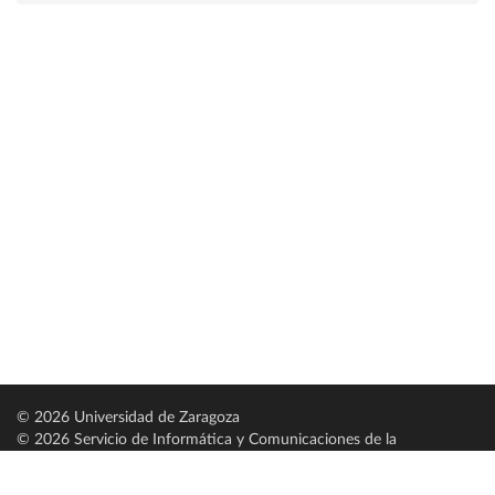
© 2026 Universidad de Zaragoza
© 2026 Servicio de Informática y Comunicaciones de la
Universidad de Zaragoza (
SICUZ
)
Universidad de Zaragoza