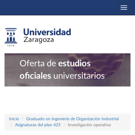
Togg
navi
Oferta de
estudios
oficiales
universitarios
Inicio
Graduado en Ingeniería de Organización Industrial
Asignaturas del plan 425
Investigación operativa