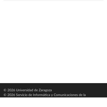
© 2026 Universidad de Zaragoza
© 2026 Servicio de Informática y Comunicaciones de la
Universidad de Zaragoza (
SICUZ
)
Universidad de Zaragoza