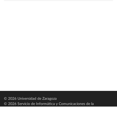
© 2026 Universidad de Zaragoza
© 2026 Servicio de Informática y Comunicaciones de la
Universidad de Zaragoza (
SICUZ
)
Universidad de Zaragoza