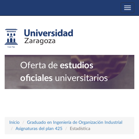
Togg
navi
Oferta de
estudios
oficiales
universitarios
Inicio
Graduado en Ingeniería de Organización Industrial
Asignaturas del plan 425
Estadística