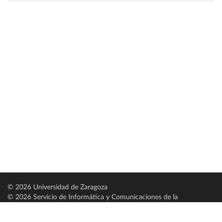
© 2026 Universidad de Zaragoza
© 2026 Servicio de Informática y Comunicaciones de la
Universidad de Zaragoza (
SICUZ
)
Universidad de Zaragoza