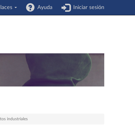
laces
Ayuda
Iniciar sesión
os industriales