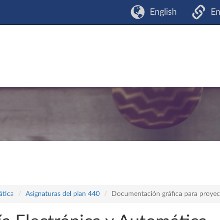
English
En
ática
Asignaturas del plan 440
Documentación gráfica para proyect