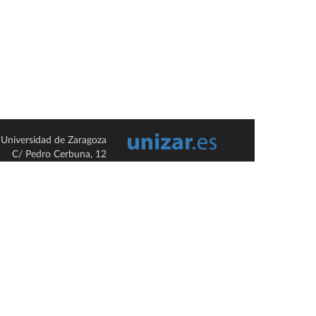
Universidad de Zaragoza
C/ Pedro Cerbuna, 12
ES-50009 Zaragoza
España / Spain
Tel: +34 976761000
ciu@unizar.es
Q-5018001-G
so legal
|
Condiciones generales de uso
|
Política de privacidad