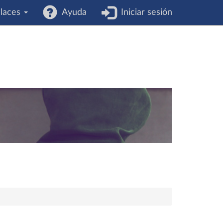
laces
Ayuda
Iniciar sesión