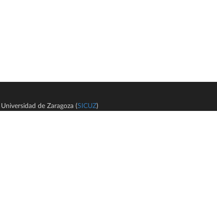
Universidad de Zaragoza (
SICUZ
)
Avi