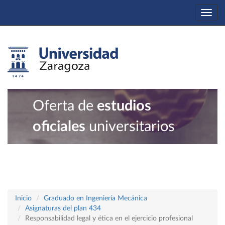
Togg
navi
Oferta de
estudios
oficiales
universitarios
Inicio
Graduado en Ingeniería Mecánica
Asignaturas del plan 434
Responsabilidad legal y ética en el ejercicio profesional