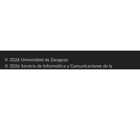
© 2026 Universidad de Zaragoza
© 2026 Servicio de Informática y Comunicaciones de la
Universidad de Zaragoza (
SICUZ
)
Universidad de Zaragoza
C/ Pedro Cerbuna, 12
ES-50009 Zaragoza
España / Spain
Tel: +34 976761000
ciu@unizar.es
Q-5018001-G