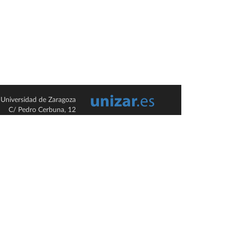
Universidad de Zaragoza
C/ Pedro Cerbuna, 12
ES-50009 Zaragoza
España / Spain
Tel: +34 976761000
ciu@unizar.es
Q-5018001-G
so legal
|
Condiciones generales de uso
|
Política de privacidad