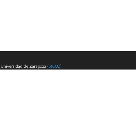
Universidad de Zaragoza (
SICUZ
)
Avi