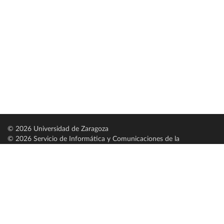
© 2026 Universidad de Zaragoza
© 2026 Servicio de Informática y Comunicaciones de la
Universidad de Zaragoza (
SICUZ
)
Universidad de Zaragoza
C/ Pedro Cerbuna, 12
ES-50009 Zaragoza
España / Spain
Tel: +34 976761000
ciu@unizar.es
Q-5018001-G