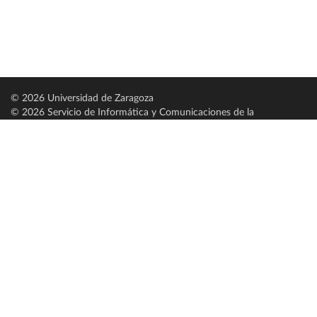
© 2026 Universidad de Zaragoza
© 2026 Servicio de Informática y Comunicaciones de la
Universidad de Zaragoza (
SICUZ
)
Universidad de Zaragoza
C/ Pedro Cerbuna, 12
ES-50009 Zaragoza
España / Spain
Tel: +34 976761000
ciu@unizar.es
Q-5018001-G
Servido por nodo: estudios