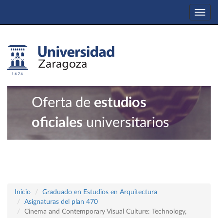
Togg
navi
Oferta de
estudios
oficiales
universitarios
Inicio
Graduado en Estudios en Arquitectura
Asignaturas del plan 470
Cinema and Contemporary Visual Culture: Technology,