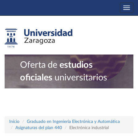
Togg
navi
Oferta de
estudios
oficiales
universitarios
Inicio
Graduado en Ingeniería Electrónica y Automática
Asignaturas del plan 440
Electrónica industrial