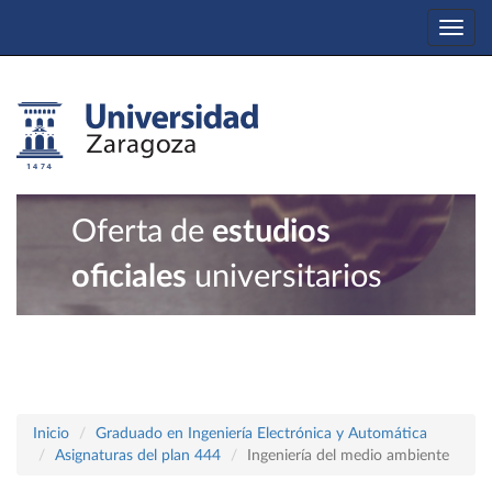
Togg
navi
Oferta de
estudios
oficiales
universitarios
Inicio
Graduado en Ingeniería Electrónica y Automática
Asignaturas del plan 444
Ingeniería del medio ambiente