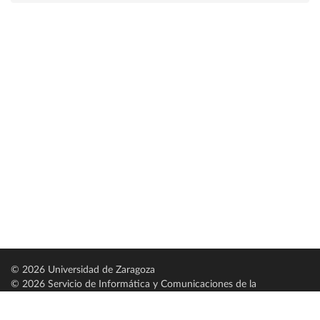
© 2026 Universidad de Zaragoza
© 2026 Servicio de Informática y Comunicaciones de la
Universidad de Zaragoza (
SICUZ
)
Universidad de Zaragoza