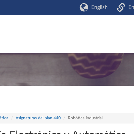
English
En
ática
Asignaturas del plan 440
Robótica industrial