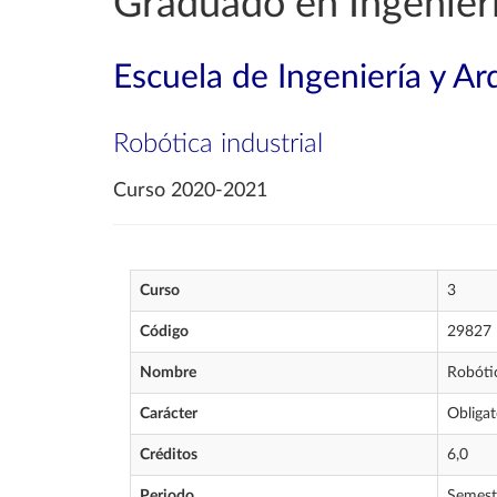
Graduado en Ingenierí
Escuela de Ingeniería y Ar
Robótica industrial
Curso 2020-2021
Curso
3
Código
29827
Nombre
Robótic
Carácter
Obligat
Créditos
6,0
Periodo
Semest