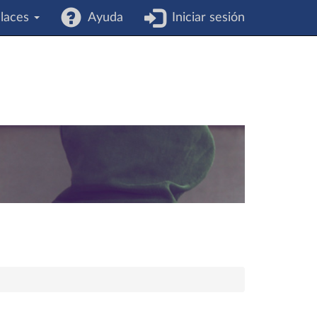
laces
Ayuda
Iniciar sesión