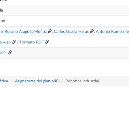
da
ano
del Rosario Aragüés Muñoz
,
Carlos Gracia Heras
,
Antonio Romeo Tel
o web
/
Formato PDF
rafía
ática
Asignaturas del plan 440
Robótica industrial