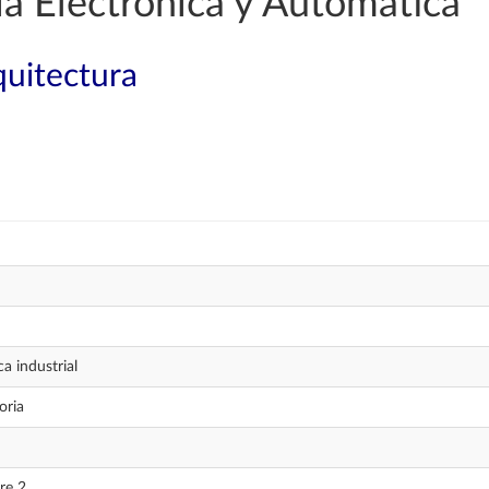
a Electrónica y Automática
quitectura
a industrial
oria
re 2