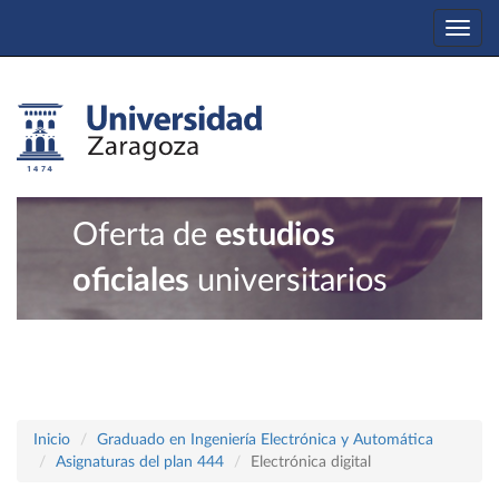
Togg
navi
Oferta de
estudios
oficiales
universitarios
Inicio
Graduado en Ingeniería Electrónica y Automática
Asignaturas del plan 444
Electrónica digital