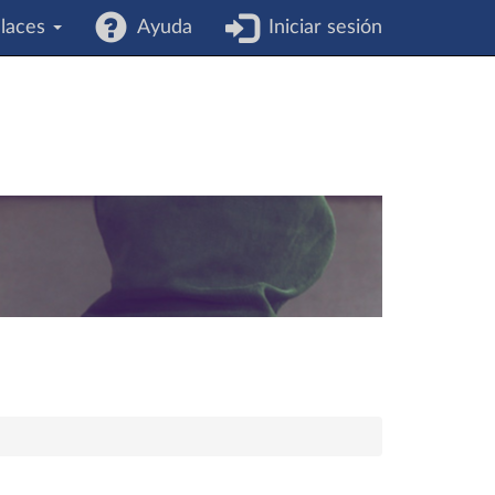
laces
Ayuda
Iniciar sesión