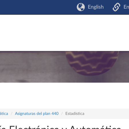
English
En
ática
Asignaturas del plan 440
Estadística