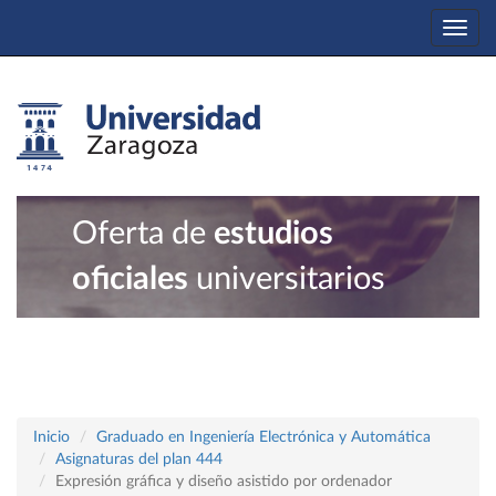
Togg
navi
Oferta de
estudios
oficiales
universitarios
Inicio
Graduado en Ingeniería Electrónica y Automática
Asignaturas del plan 444
Expresión gráfica y diseño asistido por ordenador