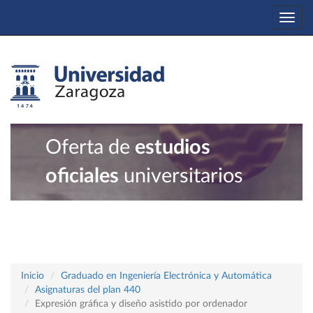
Togg
navi
Oferta de
estudios
oficiales
universitarios
Inicio
Graduado en Ingeniería Electrónica y Automática
Asignaturas del plan 440
Expresión gráfica y diseño asistido por ordenador