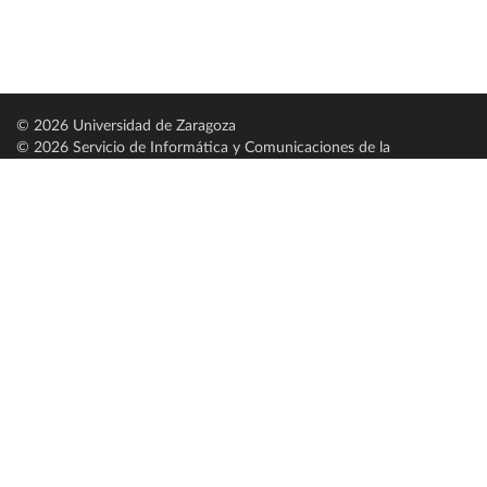
© 2026 Universidad de Zaragoza
© 2026 Servicio de Informática y Comunicaciones de la
Universidad de Zaragoza (
SICUZ
)
Universidad de Zaragoza
C/ Pedro Cerbuna, 12
ES-50009 Zaragoza
España / Spain
Tel: +34 976761000
ciu@unizar.es
Q-5018001-G
Servido por nodo: estudios
Aviso legal
|
Condiciones generales de uso
|
Política de privacidad